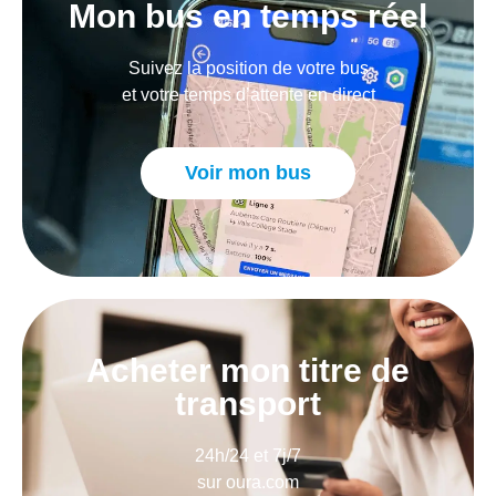
Mon bus en temps réel
Suivez la position de votre bus
et votre temps d’attente en direct
Voir mon bus
Acheter mon titre de
transport
24h/24 et 7j/7
sur oura.com