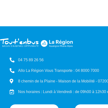
04 75 89 26 56
Allo La Région Vous Transporte : 04 8000 7000
8 chemin de la Plaine - Maison de la Mobilité - 072
Nos horaires : Lundi à Vendredi : de 09h00 à 12h30