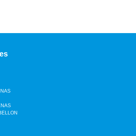
es
ENAS
ENAS
BELLON